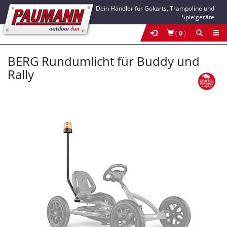
Dein Händler für Gokarts, Trampoline und
Spielgeräte
(
0
)
BERG Rundumlicht für Buddy und
Rally