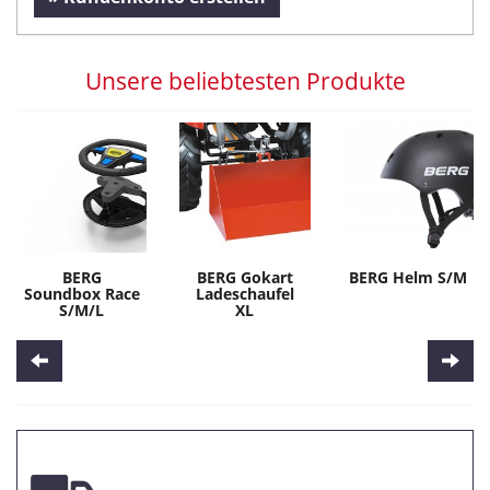
Unsere beliebtesten Produkte
BERG
BERG Gokart
BERG Helm S/M
Soundbox Race
Ladeschaufel
S/M/L
XL
Zurück
Wei