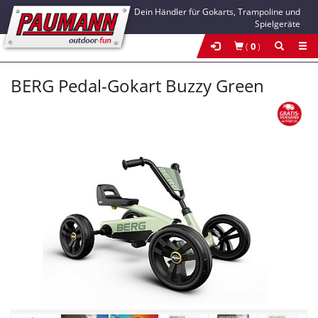
Dein Händler für Gokarts, Trampoline und
Spielgeräte
(
0
)
BERG Pedal-Gokart Buzzy Green