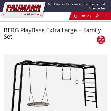
Dein Händler für Gokarts, Trampoline und
Spielgeräte
(
0
)
BERG PlayBase Extra Large + Family
Set