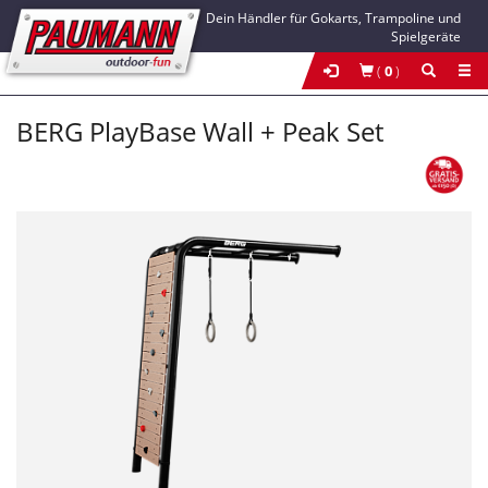
Dein Händler für Gokarts, Trampoline und
Spielgeräte
(
0
)
BERG PlayBase Wall + Peak Set