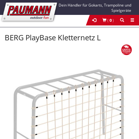
Dein Händler für Gokarts, Trampoline und
Spielgeräte
(
0
)
BERG PlayBase Kletternetz L