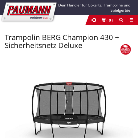
Dein Händler für Gokarts, Trampoline und
Spielgeräte
(
0
)
Trampolin BERG Champion 430 +
Sicherheitsnetz Deluxe