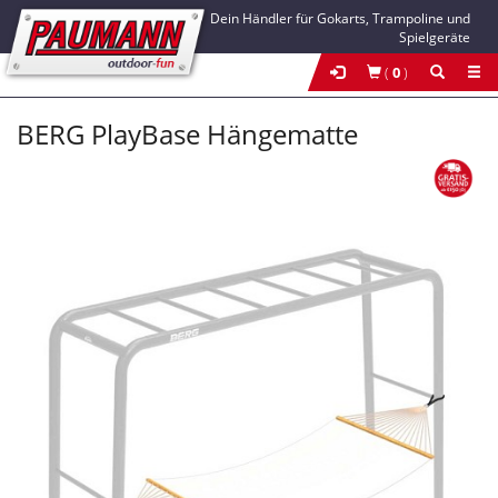
Dein Händler für Gokarts, Trampoline und
Spielgeräte
(
0
)
BERG PlayBase Hängematte