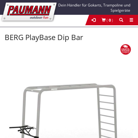
Dein Händler für Gokarts, Trampoline und
Spielgeräte
(
0
)
BERG PlayBase Dip Bar