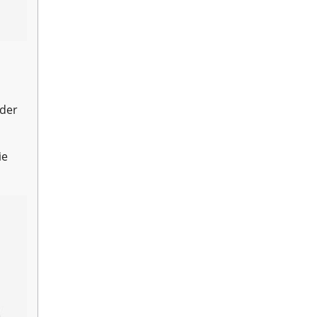
 der
ie