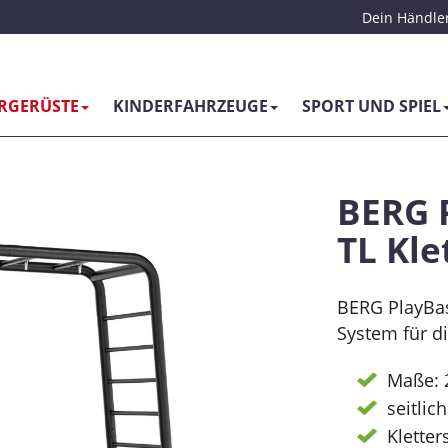
Dein Händler
ERGERÜSTE
KINDERFAHRZEUGE
SPORT UND SPIEL
BERG 
TL Kle
BERG PlayBas
System für di
Maße: 
seitlic
Kletter