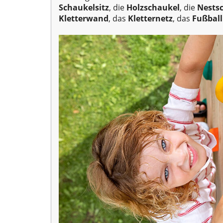
Schaukelsitz
, die
Holzschaukel
, die
Nests
Kletterwand
, das
Kletternetz
, das
Fußbal