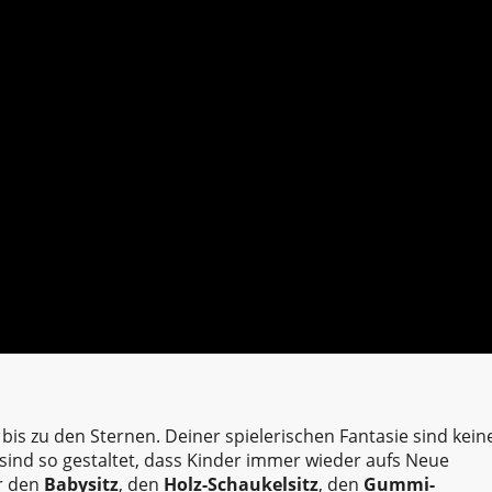
is zu den Sternen. Deiner spielerischen Fantasie sind kein
sind so gestaltet, dass Kinder immer wieder aufs Neue
r den
Babysitz
, den
Holz-Schaukelsitz
, den
Gummi-