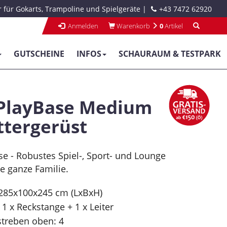
 für Gokarts, Trampoline und Spielgeräte
|
+43 7472 62920
Anmelden
Warenkorb
0
Artikel
GUTSCHEINE
INFOS
SCHAURAUM & TESTPARK
PlayBase Medium
ttergerüst
e - Robustes Spiel-, Sport- und Lounge
e ganze Familie.
285x100x245 cm (LxBxH)
h 1 x Reckstange + 1 x Leiter
streben oben: 4