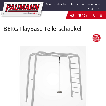
Dein Händler für Gokarts, Trampoline und
Spielgeräte
(
0
)
BERG PlayBase Tellerschaukel